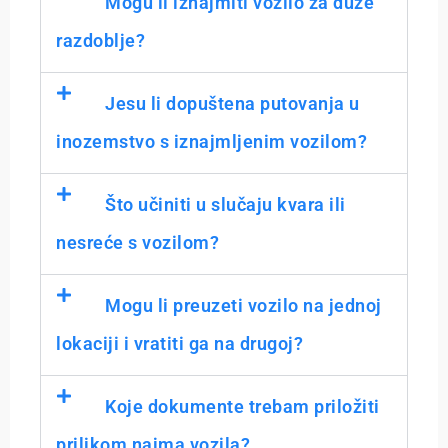
Mogu li iznajmiti vozilo za duže
razdoblje?
Jesu li dopuštena putovanja u
inozemstvo s iznajmljenim vozilom?
Što učiniti u slučaju kvara ili
nesreće s vozilom?
Mogu li preuzeti vozilo na jednoj
lokaciji i vratiti ga na drugoj?
Koje dokumente trebam priložiti
prilikom najma vozila?